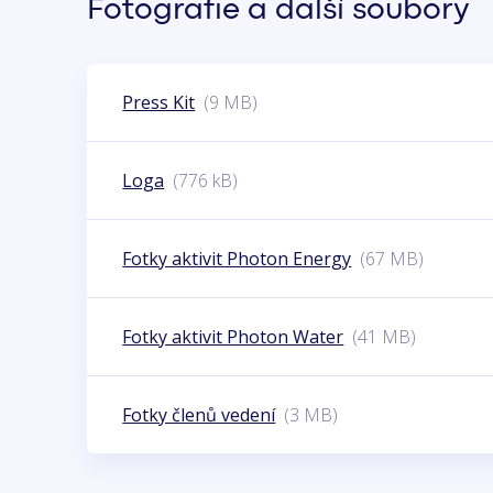
Fotografie a další soubory
Press Kit
(9 MB)
Loga
(776 kB)
Fotky aktivit Photon Energy
(67 MB)
Fotky aktivit Photon Water
(41 MB)
Fotky členů vedení
(3 MB)