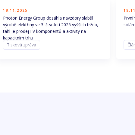
19.11.2025
18.1
Photon Energy Group dosáhla navzdory slabší
První
výrobě elektřiny ve 3. čtvrtletí 2025 vyšších tržeb,
solár
táhl je prodej FV komponentů a aktivity na
kapacitním trhu
Tisková zpráva
Člá