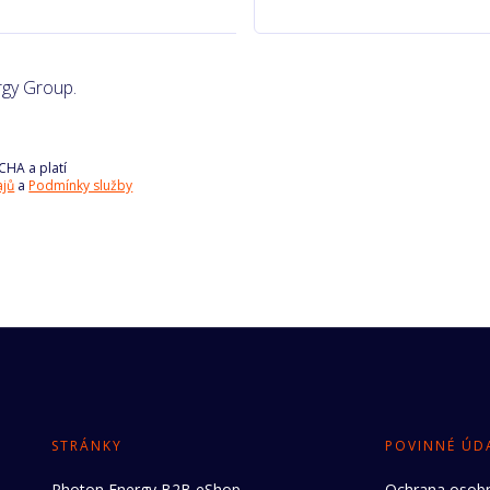
gy Group.
CHA a platí
ajů
a
Podmínky služby
STRÁNKY
POVINNÉ ÚD
Photon Energy B2B eShop
Ochrana osobn