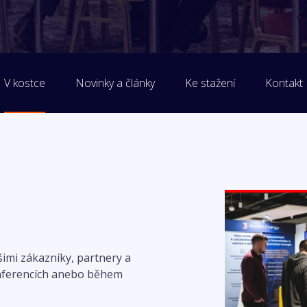
V kostce
Novinky a články
Ke stažení
Kontakt
šimi zákazníky, partnery a
onferencích anebo během