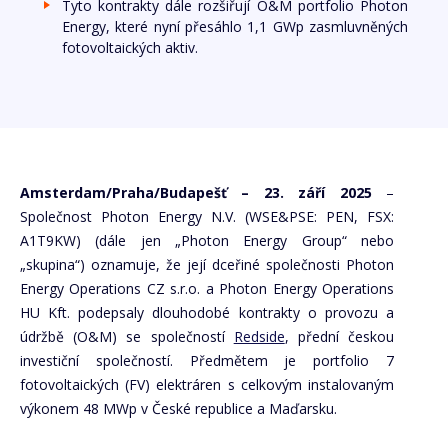
Tyto kontrakty dále rozšiřují O&M portfolio Photon
Energy, které nyní přesáhlo 1,1 GWp zasmluvněných
fotovoltaických aktiv.
Amsterdam/Praha/Budapešť – 23. září 2025
–
Společnost Photon Energy N.V. (WSE&PSE: PEN, FSX:
A1T9KW) (dále jen „Photon Energy Group“ nebo
„skupina“) oznamuje, že její dceřiné společnosti Photon
Energy Operations CZ s.r.o. a Photon Energy Operations
HU Kft. podepsaly dlouhodobé kontrakty o provozu a
údržbě (O&M) se společností
Redside
, přední českou
investiční společností. Předmětem je portfolio 7
fotovoltaických (FV) elektráren s celkovým instalovaným
výkonem 48 MWp v České republice a Maďarsku.