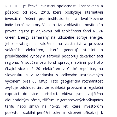
REDSIDE je česká investiční společnost, licencovaná a
působící od roku 2013, která poskytuje alternativní
investiční řešení pro institucionální a kvalifikované
individuální investory. Vedle aktivit v oblasti nemovitostí a
private equity je vlajkovou lodí společnosti fond NOVA
Green Energy zaměřený na udržitelné zdroje energie.
Jeho strategie je založena na vlastnictví a provozu
solárních elektráren, které generují stabilní a
předvídatelné výnosy a zároveň podporují dekarbonizaci
regionu. V současnosti fond spravuje solární portfolio
čítající více než 20 elektráren v České republice, na
Slovensku a v Maďarsku s celkovým instalovaným
výkonem přes 60 MWp. Tato geografická rozmanitost
zvyšuje odolnost tím, že rozkládá provozní a regulační
expozici do více jurisdikcí. Aktiva jsou zajištěna
dlouhodobými rámci, těžícími z garantovaných výkupních
tarifů nebo smluv na 15–25 let, které investorům
poskytují stabilní peněžní toky a zároveň přispívají k