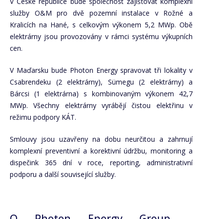
V České republice bude společnost zajišťovat komplexní
služby O&M pro dvě pozemní instalace v Rožné a
Kralicích na Hané, s celkovým výkonem 5,2 MWp. Obě
elektrárny jsou provozovány v rámci systému výkupních
cen.
V Maďarsku bude Photon Energy spravovat tři lokality v
Csabrendeku (2 elektrárny), Sümegu (2 elektrárny) a
Bárcsi (1 elektrárna) s kombinovaným výkonem 42,7
MWp. Všechny elektrárny vyrábějí čistou elektřinu v
režimu podpory KÁT.
Smlouvy jsou uzavřeny na dobu neurčitou a zahrnují
komplexní preventivní a korektivní údržbu, monitoring a
dispečink 365 dní v roce, reporting, administrativní
podporu a další související služby.
O Photon Energy Group –