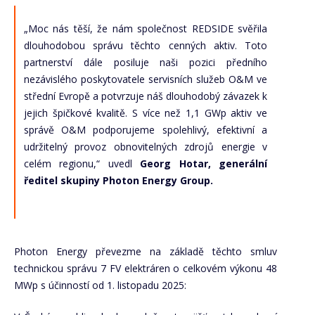
„Moc nás těší, že nám společnost REDSIDE svěřila
dlouhodobou správu těchto cenných aktiv. Toto
partnerství dále posiluje naši pozici předního
nezávislého poskytovatele servisních služeb O&M ve
střední Evropě a potvrzuje náš dlouhodobý závazek k
jejich špičkové kvalitě. S více než 1,1 GWp aktiv ve
správě O&M podporujeme spolehlivý, efektivní a
udržitelný provoz obnovitelných zdrojů energie v
celém regionu,“ uvedl
Georg Hotar, generální
ředitel skupiny Photon Energy Group.
Photon Energy převezme na základě těchto smluv
technickou správu 7 FV elektráren o celkovém výkonu 48
MWp s účinností od 1. listopadu 2025: