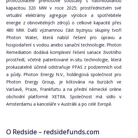
provozovatele přenosové soustavy s nasmlouvanou
kapacitou 320 MW v roce 2025; prostřednictvím své
virtuální elektrárny agreguje výrobce a spotřebitele
energie z obnovitelných zdrojů o celkové kapacitě přes
480 MW. Další významnou část byznysu skupiny tvoří
Photon Water, která nabízí řešení pro úpravu a
hospodaření s vodou anebo sanační technologie. Photon
Remediation dodává komplexní řešení sanace životního
prostředí, včetně patentované in-situ technologie, která
prokazatelně účinně odstraňuje PFAS z podzemních vod
a půdy. Photon Energy N.V., holdingová společnost pro
Photon Energy Group, je kótována na burzách ve
Varšavě, Praze, Frankfurtu a na přední německé online
obchodní platformě XETRA. Společnost má sídlo v
Amsterdamu a kanceláře v Austrálii a po celé Evropě.
O Redside –
redsidefunds.com