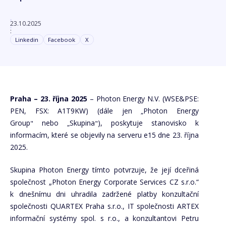
23.10.2025
:
Linkedin
Facebook
X
Praha – 23. října 2025
– Photon Energy N.V. (WSE&PSE:
PEN, FSX: A1T9KW) (dále jen
Photon Energy
„
Group
nebo
Skupina
), poskytuje stanovisko k
"
„
"
informacím, které se objevily na serveru e15 dne 23. října
2025.
Skupina Photon Energy tímto potvrzuje, že její dceřiná
společnost „Photon Energy Corporate Services CZ s.r.o.“
k dnešnímu dni uhradila zadržené platby konzultační
společnosti QUARTEX Praha s.r.o., IT společnosti ARTEX
informační systémy spol. s r.o., a konzultantovi Petru