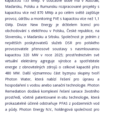
kapacitou 135 MWp. V současné době má v Austrálii,
Maďarsku, Polsku a Rumunsku rozpracované projekty s
kapacitou více než 870 MWp a po celém světě zajišťuje
provoz, údržbu a monitoring FVE s kapacitou více než 1,1
GWp. Divize New Energy je držitelem licencí pro
obchodování s elektřinou v Polsku, České republice, na
Slovensku, v Maďarsku a Srbsku. Společnost je jedním z
největších poskytovatelů služeb DSR pro polského
provozovatele přenosové soustavy s nasmlouvanou
kapacitou 320 MW v roce 2025; prostřednictvím své
virtuální elektrárny agreguje výrobce a spotřebitele
energie z obnovitelných zdrojů o celkové kapacitě přes
480 MW. Další významnou část byznysu skupiny tvoří
Photon Water, která nabízí řešení pro úpravu a
hospodaření s vodou anebo sanační technologie. Photon
Remediation dodává komplexní řešení sanace životního
prostředí, včetně patentované in-situ technologie, která
prokazatelně účinně odstraňuje PFAS z podzemních vod
a půdy. Photon Energy N.V., holdingová společnost pro