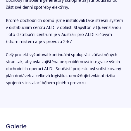
obchody na solární generátory schopné zajistit podstatnou
část své denní spotřeby elektřiny.
Kromě obchodních domů jsme instalovali také střešní systém
v distribučním centru ALDI v oblasti Stapylton v Queenslandu.
Toto distribuční centrum je v Austrálii pro ALDI klíčovým
řídícím místem a je v provozu 24/7.
Celý projekt vyžadoval kontinuální spolupráci zúčastněných
stran tak, aby byla zajištěna bezproblémová integrace všech
obchodních operací ALDI. Součástí projektu byl sofistikovaný
plán dodávek a celková logistika, umožňující zvládat rizika
spojená s instalací během plného provozu.
Galerie