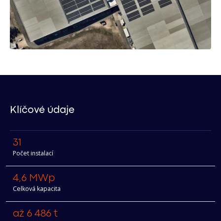
Klíčové údaje
31
Počet instalací
4,6 MWp
Celková kapacita
až 6 486 t