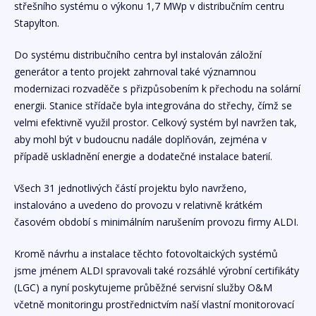
střešního systému o výkonu 1,7 MWp v distribučním centru
Stapylton.
Do systému distribučního centra byl instalován záložní
generátor a tento projekt zahrnoval také významnou
modernizaci rozvaděče s přizpůsobením k přechodu na solární
energii. Stanice střídače byla integrována do střechy, čímž se
velmi efektivně využil prostor. Celkový systém byl navržen tak,
aby mohl být v budoucnu nadále doplňován, zejména v
případě uskladnění energie a dodatečné instalace baterií.
Všech 31 jednotlivých částí projektu bylo navrženo,
instalováno a uvedeno do provozu v relativně krátkém
časovém období s minimálním narušením provozu firmy ALDI.
Kromě návrhu a instalace těchto fotovoltaických systémů
jsme jménem ALDI spravovali také rozsáhlé výrobní certifikáty
(LGC) a nyní poskytujeme průběžné servisní služby O&M
včetně monitoringu prostřednictvím naší vlastní monitorovací