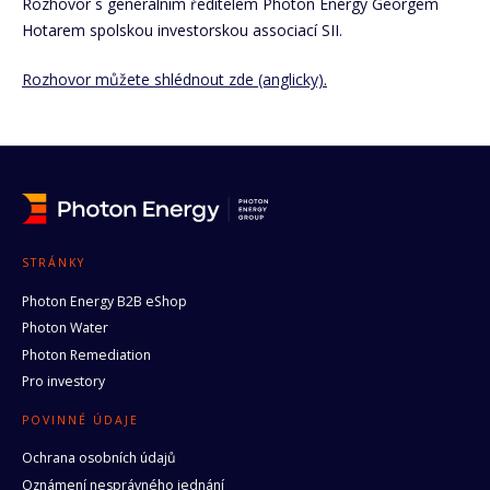
Rozhovor s generálním ředitelem Photon Energy Georgem
Hotarem spolskou investorskou associací SII.
Rozhovor můžete shlédnout zde (anglicky).
STRÁNKY
Photon Energy B2B eShop
Photon Water
Photon Remediation
Pro investory
POVINNÉ ÚDAJE
Ochrana osobních údajů
Oznámení nesprávného jednání