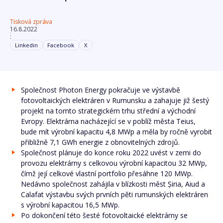
Tisková zpráva
16.8.2022
:
Linkedin
Facebook
X
Společnost Photon Energy pokračuje ve výstavbě
fotovoltaických elektráren v Rumunsku a zahajuje již šestý
projekt na tomto strategickém trhu střední a východní
Evropy. Elektrárna nacházející se v poblíž města Teius,
bude mít výrobní kapacitu 4,8 MWp a měla by ročně vyrobit
přibližně 7,1 GWh energie z obnovitelných zdrojů.
Společnost plánuje do konce roku 2022 uvést v zemi do
provozu elektrárny s celkovou výrobní kapacitou 32 MWp,
čímž její celkové vlastní portfolio přesáhne 120 MWp.
Nedávno společnost zahájila v blízkosti měst Șiria, Aiud a
Calafat výstavbu svých prvních pěti rumunských elektráren
s výrobní kapacitou 16,5 MWp.
Po dokončení této šesté fotovoltaické elektrárny se