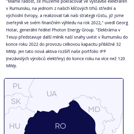
"Máme radost, že můžeme pokračovat ve výstavbě elektráren
v Rumunsku, na jednom z našich klíčových trhů střední a
východní Evropy, a realizovat tak naši strategii růstu, již jsme
zveřejnili ve svém finančním výhledu na rok 2022," uvedl Georg
Hotar, generální ředitel Photon Energy Group. "Elektrárna v
Teiuși představuje další milník naší snahy uvést v Rumunsku do
konce roku 2022 do provozu celkovou kapacitu přibližně 32
MWp. Jen tato nová aktiva rozšíří naše portfolio IPP
(nezávislých výrobců elektřiny) do konce roku na více než 120
MWp.