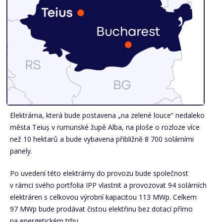
Elektrárna, která bude postavena „na zelené louce“ nedaleko
města Teiuș v rumunské župě Alba, na ploše o rozloze více
než 10 hektarů a bude vybavena přibližně 8 700 solárními
panely.
Po uvedení této elektrárny do provozu bude společnost
v rámci svého portfolia IPP vlastnit a provozovat 94 solárních
elektráren s celkovou výrobní kapacitou 113 MWp. Celkem
97 MWp bude prodávat čistou elektřinu bez dotací přímo
na energetickém trhu.