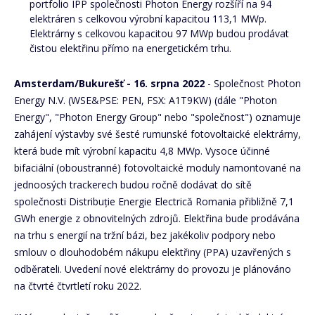
portfolio IPP společnosti Photon Energy rozšíří na 94
elektráren s celkovou výrobní kapacitou 113,1 MWp.
Elektrárny s celkovou kapacitou 97 MWp budou prodávat
čistou elektřinu přímo na energetickém trhu.
Amsterdam/Bukurešť - 16. srpna 2022
- Společnost Photon
Energy N.V. (WSE&PSE: PEN, FSX: A1T9KW) (dále "Photon
Energy", "Photon Energy Group" nebo "společnost") oznamuje
zahájení výstavby své šesté rumunské fotovoltaické elektrárny,
která bude mít výrobní kapacitu 4,8 MWp. Vysoce účinné
bifaciální (oboustranné) fotovoltaické moduly namontované na
jednoosých trackerech budou ročně dodávat do sítě
společnosti Distribuție Energie Electrică Romania přibližně 7,1
GWh energie z obnovitelných zdrojů. Elektřina bude prodávána
na trhu s energií na tržní bázi, bez jakékoliv podpory nebo
smlouv o dlouhodobém nákupu elektřiny (PPA) uzavřených s
odběrateli. Uvedení nové elektrárny do provozu je plánováno
na čtvrté čtvrtletí roku 2022.