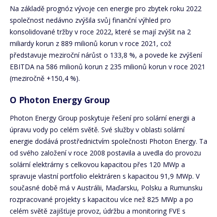
Na základě prognóz vývoje cen energie pro zbytek roku 2022
společnost nedávno zvýšila svůj finanční výhled pro
konsolidované tržby v roce 2022, které se mají zvýšit na 2
miliardy korun z 889 milionů korun v roce 2021, což
představuje meziroční nárůst o 133,8 %, a povede ke zvýšení
EBITDA na 586 milionů korun z 235 milionů korun v roce 2021
(meziročně +150,4 %).
O Photon Energy Group
Photon Energy Group poskytuje řešení pro solární energii a
úpravu vody po celém světě. Své služby v oblasti solární
energie dodává prostřednictvím společnosti Photon Energy. Ta
od svého založení v roce 2008 postavila a uvedla do provozu
solární elektrárny s celkovou kapacitou přes 120 MWp a
spravuje vlastní portfolio elektráren s kapacitou 91,9 MWp. V
současné době má v Austrálii, Maďarsku, Polsku a Rumunsku
rozpracované projekty s kapacitou více než 825 MWp a po
celém světě zajišťuje provoz, údržbu a monitoring FVE s