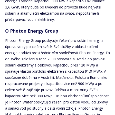
energie s výrobní kapacitou 300 MW a kapacitou akumulace
3,6 GWh, který bude po uvedení do provozu bude největší
solární a akumulační elektrárnou na světě, nepočítáme-li
přečerpávací vodní elektrárny.
O Photon Energy Group
Photon Energy Group poskytuje řešení pro solární energii a
úpravu vody po celém světě. Své služby v oblasti solární
energie dodává prostřednictvím společnosti Photon Energy. Ta
od svého založení v roce 2008 postavila a uvedla do provozu
solární elektrárny s celkovou kapacitou přes 120 MWp a
spravuje vlastní portfolio elektráren s kapacitou 91,9 MWp. V
současné době má v Austrálii, Maďarsku, Polsku a Rumunsku
rozpracované projekty s kapacitou více než 900 MWp a po
celém světě zajišťuje provoz, údržbu a monitoring FVE s
kapacitou více než 380 MWp. Druhou obchodní linií společnosti
je Photon Water poskytující řešení pro čistou vodu, od úpravy
a sanaci vod po studny a další vodní zdroje. Photon Energy
N.V., holdingová společnost pro Photon Energy Group, je