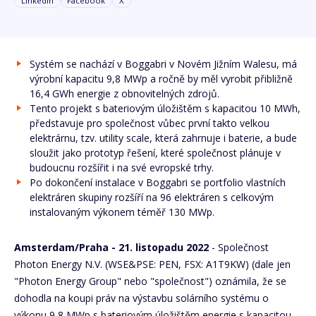
Linkedin
Facebook
X
Systém se nachází v Boggabri v Novém Jižním Walesu, má
výrobní kapacitu 9,8 MWp a ročně by měl vyrobit přibližně
16,4 GWh energie z obnovitelných zdrojů.
Tento projekt s bateriovým úložištěm s kapacitou 10 MWh,
představuje pro společnost vůbec první takto velkou
elektrárnu, tzv. utility scale, která zahrnuje i baterie, a bude
sloužit jako prototyp řešení, které společnost plánuje v
budoucnu rozšířit i na své evropské trhy.
Po dokončení instalace v Boggabri se portfolio vlastních
elektráren skupiny rozšíří na 96 elektráren s celkovým
instalovaným výkonem téměř 130 MWp.
Amsterdam/Praha - 21. listopadu 2022
- Společnost
Photon Energy N.V. (WSE&PSE: PEN, FSX: A1T9KW) (dale jen
"Photon Energy Group" nebo "společnost") oznámila, že se
dohodla na koupi práv na výstavbu solárního systému o
výkonu 9,8 MWp s bateriovým úložištěm energie s kapacitou