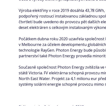
Výroba elektřiny v roce 2019 dosáhla 43,78 GWh, 
podpořený rostoucí instalovanou základnou spole
čtvrtletí bude uvedeno do provozu pět dalších e
deset elektráren s celkovým instalovaným výko
Počátkem dubna roku 2020 uzavřela společnost P
v Melbourne za účelem developmentu globálních p
technologie RayGen. Photon Energy bude působit j
partnerství také Photon Energy provedla minoritn
Současně společnost Photon Energy zvítězila ve
státě Victoria. FV elektrárna schopná provozu m
North East Water. Projekt za 4,1 milionu eur př
systémy solární energie schopné provozu mimo s