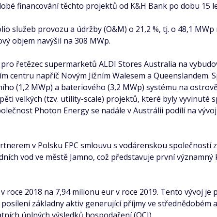
dobé financování těchto projektů od K&H Bank po dobu 15 le
olio služeb provozu a údržby (O&M) o 21,2 %, tj. o 48,1 MWp
kový objem navýšil na 308 MWp.
t pro řetězec supermarketů ALDI Stores Australia na vybudo
ním centru napříč Novým Jižním Walesem a Queenslandem. S
rního (1,2 MWp) a bateriového (3,2 MWp) systému na ostr
i velkých (tzv. utility-scale) projektů, které byly vyvinuté 
polečnost Photon Energy se nadále v Austrálii podílí na vývo
rtnerem v Polsku EPC smlouvu s vodárenskou společností za
adních vod ve městě Jamno, což představuje první významný
 v roce 2018 na 7,94 milionu eur v roce 2019. Tento vývoj je
posílení základny aktiv generující příjmy ve střednědobém 
tatních úplných výsledků hospodaření (OCI).