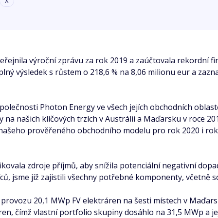
X
eřejnila výroční zprávu za rok 2019 a zaúčtovala rekordní f
plný výsledek s růstem o 218,6 % na 8,06 milionu eur a zazn
olečnosti Photon Energy ve všech jejích obchodních oblastec
hy na našich klíčových trzích v Austrálii a Maďarsku v roce 2
 našeho prověřeného obchodního modelu pro rok 2020 i roky 
kovala zdroje příjmů, aby snížila potenciální negativní dopa
íců, jsme již zajistili všechny potřebné komponenty, včetně 
provozu 20,1 MWp FV elektráren na šesti místech v Maďarsku
n, čímž vlastní portfolio skupiny dosáhlo na 31,5 MWp a jej