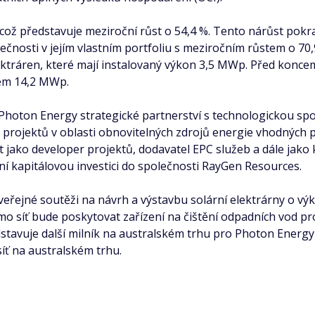
což představuje meziroční růst o 54,4 %. Tento nárůst pokra
čnosti v jejím vlastním portfoliu s meziročním růstem o 70
lektráren, které mají instalovaný výkon 3,5 MWp. Před kon
nem 14,2 MWp.
hoton Energy strategické partnerství s technologickou spo
rojektů v oblasti obnovitelných zdrojů energie vhodných p
ako developer projektů, dodavatel EPC služeb a dále jako k
í kapitálovou investici do společnosti RayGen Resources.
 veřejné soutěži na návrh a výstavbu solární elektrárny o
imo síť bude poskytovat zařízení na čištění odpadních vod 
edstavuje další milník na australském trhu pro Photon Energ
íť na australském trhu.