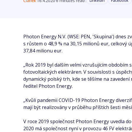
Článek
16.4.2020
6 minutes read
:
Linkedin
Facebook
Photon Energy N.V. (WSE: PEN, 'Skupina') dnes zv
s růstem o 48,9 % na 30,15 milionů eur, celkový ú
37,84 milionu eur.
„Rok 2019 byl dalším velmi vzrušujícím obdobím sp
fotovoltaických elektráren. V souvislosti s úspěc
dynamický polský trh, kde se těšíme na zavedení
ředitel Photon Energy.
„Kvůli pandemii COVID-19 Photon Energy diverzifi
mají být realizovány v průběhu příštích šesti měs
V roce 2019 společnost Photon Energy uvedla do 
2020 má společnost nyní v provozu 46 FV elektráre