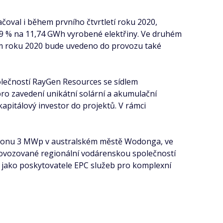
čoval i během prvního čtvrtletí roku 2020,
,9 % na 11,74 GWh vyrobené elektřiny. Ve druhém
cem roku 2020 bude uvedeno do provozu také
lečností RayGen Resources se sídlem
ro zavedení unikátní solární a akumulační
apitálový investor do projektů. V rámci
 výkonu 3 MWp v australském městě Wodonga, ve
provozované regionální vodárenskou společností
y jako poskytovatele EPC služeb pro komplexní