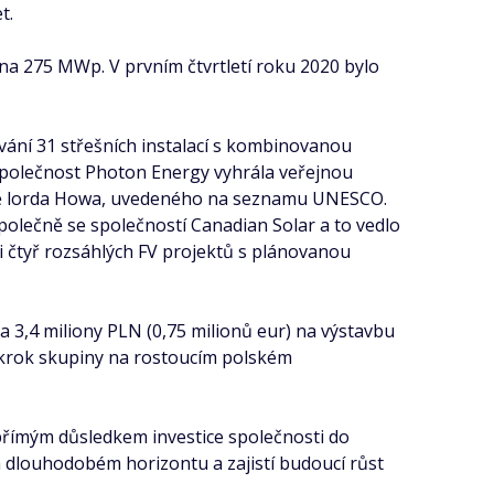
t.
 na 275 MWp. V prvním čtvrtletí roku 2020 bylo
vání 31 střešních instalací s kombinovanou
polečnost Photon Energy vyhrála veřejnou
ově lorda Howa, uvedeného na seznamu UNESCO.
společně se společností Canadian Solar a to vedlo
ji čtyř rozsáhlých FV projektů s plánovanou
 3,4 miliony PLN (0,75 milionů eur) na výstavbu
 krok skupiny na rostoucím polském
 přímým důsledkem investice společnosti do
a dlouhodobém horizontu a zajistí budoucí růst