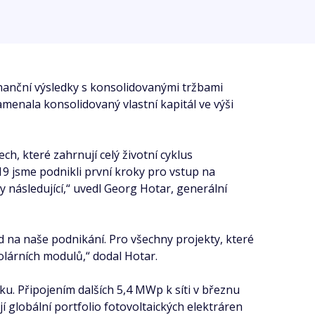
inanční výsledky s konsolidovanými tržbami
amenala konsolidovaný vlastní kapitál ve výši
h, které zahrnují celý životní cyklus
019 jsme podnikli první kroky pro vstup na
následující,“ uvedl Georg Hotar, generální
d na naše podnikání. Pro všechny projekty, které
solárních modulů,“ dodal Hotar.
. Připojením dalších 5,4 MWp k síti v březnu
í globální portfolio fotovoltaických elektráren