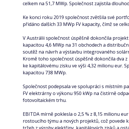
celkem na 51,7 MWp. Společnost zajistila dlouho
Ke konci roku 2019 společnost zvětšila své portf
přidáno dalších 33 MWp FV kapacity, čímž se cel
V Austrálii společnost úspěšně dokončila projek
kapacitou 4,6 MWp na 31 obchodech a distribuč
soutěž na návrh a výstavbu integrovaného solá
Kromě toho společnost úspěšně dokončila dva z pět
ke kapitálovému zisku ve výši 4,32 milionu eur. S
kapacitou 738 MWp.
Společnost podepsala ve spolupráci s místním pa
FV elektrárny o výkonu 950 kWp na čistírně odp
fotovoltaickém trhu.
EBITDA mírně poklesla o 2,5 % z 8,15 milionu eur
rostoucího týmu a nových projektů, což povede k 
tržeb z výroby elektřiny, kapitálových zisků a os