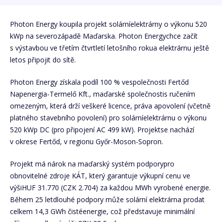
Photon Energy koupila projekt solárníelektrárny o výkonu 520
kWp na severozápadě Maďarska. Photon Energychce začít
s výstavbou ve třetím čtvrtletí letošního rokua elektrárnu ještě
letos připojit do sítě.
Photon Energy získala podíl 100 % vespolečnosti Fertőd
Napenergia-Termelő Kft., maďarské společnostis ručením
omezeným, která drží veškeré licence, práva apovolení (včetně
platného stavebního povolení) pro solárníelektrárnu o výkonu
520 kWp DC (pro připojení AC 499 kW). Projektse nachází
v okrese Fertőd, v regionu Győr-Moson-Sopron.
Projekt má nárok na maďarský systém podporypro
obnovitelné zdroje KÁT, který garantuje výkupní cenu ve
výšiHUF 31.770 (CZK 2.704) za každou MWh vyrobené energie.
Během 25 letdlouhé podpory může solární elektrárna prodat
celkem 14,3 GWh čistéenergie, což představuje minimální