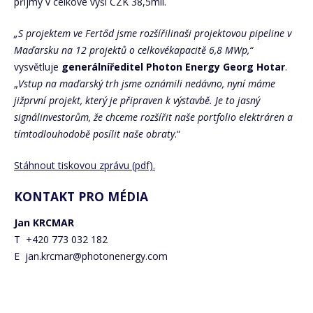
příjmy v celkové výši CZK 38,5mil.
„S projektem ve Fertőd jsme rozšířilinaši projektovou pipeline v
Maďarsku na 12 projektů o celkovékapacitě 6,8 MWp,“
vysvětluje
generálníředitel
Photon Energy Georg Hotar
.
„
Vstup na maďarský trh jsme oznámili nedávno, nyní máme
jižprvní projekt, který je připraven k výstavbě. Je to jasný
signálinvestorům, že chceme rozšířit naše portfolio elektráren a
tímtodlouhodobě pos
ílit naše obraty
.“
Stáhnout tiskovou zprávu (pdf).
KONTAKT PRO MÉDIA
Jan KRCMAR
T +420 773 032 182
E jan.krcmar@photonenergy.com