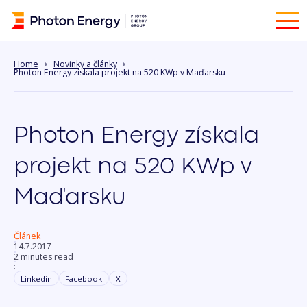
Home
Novinky a články
Photon Energy získala projekt na 520 KWp v Maďarsku
Photon Energy získala
projekt na 520 KWp v
Maďarsku
Článek
14.7.2017
2 minutes read
:
Linkedin
Facebook
X