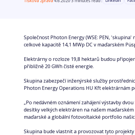
Tisková zpráva
4.6.2020
3 minutes read
:
Linkedin
Fac
Společnost Photon Energy (WSE: PEN, 'skupina' ne
celkové kapacitě 14,1 MWp DC v maďarském Püs
Elektrárny o rozloze 19,8 hektarů budou připojeny
přibližně 20 GWh čisté energie.
Skupina zabezpečí inženýrské služby prostřednict
Photon Energy Operations HU Kft elektrárnám pos
„Po nedávném oznámení zahájení výstavby dvou f
desítky velkých elektráren na našem maďarském tr
maďarské a globální fotovoltaické portfolio naši
Skupina bude vlastnit a provozovat tyto projekty 