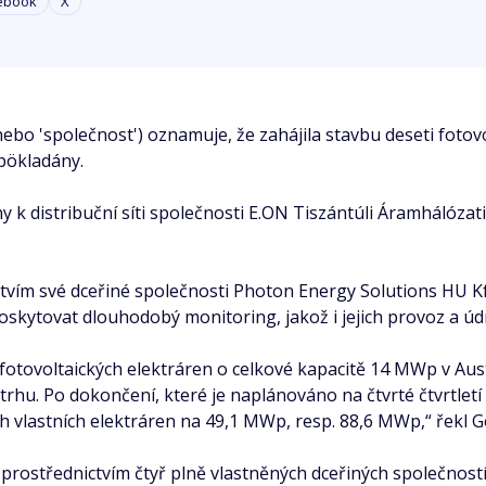
ebook
X
bo 'společnost') oznamuje, že zahájila stavbu deseti fotovol
pökladány.
 k distribuční síti společnosti E.ON Tiszántúli Áramhálózat
vím své dceřiné společnosti Photon Energy Solutions HU Kft.
kytovat dlouhodobý monitoring, jakož i jejich provoz a úd
otovoltaických elektráren o celkové kapacitě 14 MWp v Aus
hu. Po dokončení, které je naplánováno na čtvrté čtvrtletí 
ch vlastních elektráren na 49,1 MWp, resp. 88,6 MWp,“ řekl 
prostřednictvím čtyř plně vlastněných dceřiných společností, 