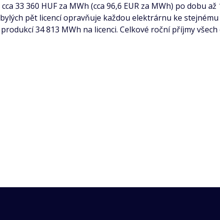
cca 33 360 HUF za MWh (cca 96,6 EUR za MWh) po dobu až 15
ylých pět licencí opravňuje každou elektrárnu ke stejnému 
odukcí 34 813 MWh na licenci. Celkové roční příjmy všech d