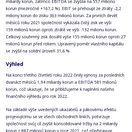
miliardy korun, zatímco EBITDA se zvýšila na 557 milionů
korun (meziročně +167,2 %). EBIT se přehoupl ze ztráty -2,2
miliony korun do zisku 363 milionů korun. Za prvních devět
měsíců roku 2021 společnost vykázala čistý zisk ve výši
159 milionů korun oproti ztrátě ve výši -132 milionu korun.
Celkový souhrnný zisk dosáhl výše 155 milionů korun oproti 27
milionů korun před rokem. Upravený poměr vlastního kapitálu
se zvýšil na solidní úroveň 31,6 %.
Výhled
Na konci třetího čtvrtletí roku 2022 činily výnosy za posledních
dvanáct měsíců 1,94 miliardy korun a EBITDA 581 milionů
korun, což ukazuje, že se přibližujeme k naplnění našeho
finančního výhledu pro rok 2022.
Na základě výše uvedených ukazatelů a pákovému efektu
projevujícímu se ve všech obchodních liniích, potvrzuje
společnost svůj cíl zvýšit konsolidované tržby na 2 miliardy
korun z 887 milionů korun v roce 2021, což představuje