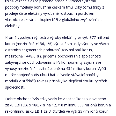
tržně vázané složce přímého prodeje v rámci systému
podpory "Zelený bonus" na českém trhu. Díky tomu tržby z
prodeje čisté elektřiny vyrobené rostoucím portfoliem
vlastních elektráren skupiny těží z globálního zvyšování cen
elektřiny.
Kromě vysokých výnosů z výroby elektřiny ve výši 377 milionů
korun (meziročně +136,1 %) výrazně vzrostly výnosy ve všech
ostatních segmentech podnikání (485 milionů korun,
meziročně +448,0 %), přičemž obchodní linie společnosti
zabývající se obchodováním s FV komponenty zvýšila své
výnosy meziročně devítinásobně na 434 miliony korun. Vyšší
marže spojené s distribucí baterií vedle stávající nabídky
modulů a střídačů rovněž přispěly ke zlepšení struktury tržeb
společnosti.
Dobré obchodní výsledky vedly ke zlepšení konsolidovaného
zisku EBITDA o 186,7 % na 12,710 milionu 309 milionů korun a
rekordnímu zisku EBIT za 3. čtvrtletí ve výši 237 milionů korun