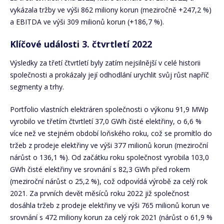
vykázala tržby ve výši 862 miliony korun (meziročně +247,2 %)
a EBITDA ve výši 309 milionů korun (+186,7 %).
Klíčové události 3. čtvrtletí 2022
Výsledky za třetí čtvrtletí byly zatím nejsilnější v celé historii
společnosti a prokázaly její odhodlání urychlit svůj růst napříč
segmenty a trhy.
Portfolio vlastních elektráren společnosti o výkonu 91,9 MWp
vyrobilo ve třetím čtvrtletí 37,0 GWh čisté elektřiny, o 6,6 %
více než ve stejném období loňského roku, což se promítlo do
tržeb z prodeje elektřiny ve výši 377 milionů korun (meziroční
nárůst o 136,1 %). Od začátku roku společnost vyrobila 103,0
GWh čisté elektřiny ve srovnání s 82,3 GWh před rokem
(meziroční nárůst o 25,2 %), což odpovídá výrobě za celý rok
2021. Za prvních devět měsíců roku 2022 již společnost
dosáhla tržeb z prodeje elektřiny ve výši 765 milionů korun ve
srovnání s 472 miliony korun za celý rok 2021 (nárůst o 61,9 %