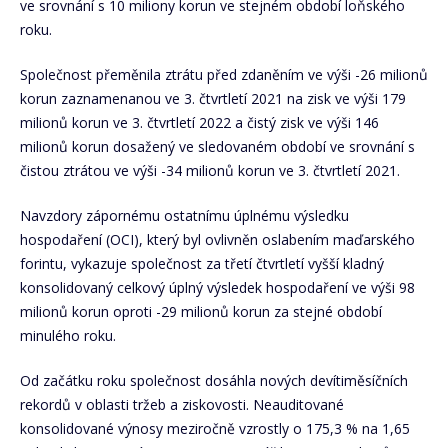
ve srovnání s 10 miliony korun ve stejném období loňského
roku.
Společnost přeměnila ztrátu před zdaněním ve výši -26 milionů
korun zaznamenanou ve 3. čtvrtletí 2021 na zisk ve výši 179
milionů korun ve 3. čtvrtletí 2022 a čistý zisk ve výši 146
milionů korun dosažený ve sledovaném období ve srovnání s
čistou ztrátou ve výši -34 milionů korun ve 3. čtvrtletí 2021.
Navzdory zápornému ostatnímu úplnému výsledku
hospodaření (OCI), který byl ovlivněn oslabením maďarského
forintu, vykazuje společnost za třetí čtvrtletí vyšší kladný
konsolidovaný celkový úplný výsledek hospodaření ve výši 98
milionů korun oproti -29 milionů korun za stejné období
minulého roku.
Od začátku roku společnost dosáhla nových devítiměsíčních
rekordů v oblasti tržeb a ziskovosti. Neauditované
konsolidované výnosy meziročně vzrostly o 175,3 % na 1,65