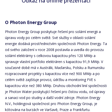
Odkaz na online prezentac
i
O Photon Energy Group
Photon Energy Group poskytuje řešení pro solární energii a
úpravu vody po celém světě. Své služby v oblasti solární
energie dodává prostřednictvím společnosti Photon Energy. Ta
od svého založení v roce 2008 postavila a uvedla do provozu
solární elektrárny s celkovou kapacitou přes 120 MWp a
spravuje vlastní portfolio elektráren s kapacitou 91,9 MWp. V
současné době má v Austrálii, Maďarsku, Polsku a Rumunsku
rozpracované projekty s kapacitou více než 900 MWp a po
celém světě zajišťuje provoz, údržbu a monitoring FVE s
kapacitou více než 380 MWp. Druhou obchodní linií společnosti
je Photon Water poskytující řešení pro čistou vodu, od úpravy
a sanaci vod po studny a další vodní zdroje. Photon Energy
N.V., holdingová společnost pro Photon Energy Group, je
kótována na burzách ve Varšavě, Praze a Frankfurtu.