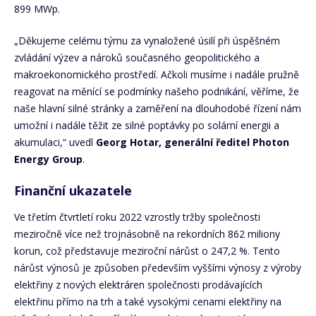
899 MWp.
„Děkujeme celému týmu za vynaložené úsilí při úspěšném
zvládání výzev a nároků současného geopolitického a
makroekonomického prostředí. Ačkoli musíme i nadále pružně
reagovat na měnící se podmínky našeho podnikání, věříme, že
naše hlavní silné stránky a zaměření na dlouhodobé řízení nám
umožní i nadále těžit ze silné poptávky po solární energii a
akumulaci,“ uvedl
Georg Hotar, generální ředitel Photon
Energy Group
.
Finanční ukazatele
Ve třetím čtvrtletí roku 2022 vzrostly tržby společnosti
meziročně více než trojnásobně na rekordních 862 miliony
korun, což představuje meziroční nárůst o 247,2 %. Tento
nárůst výnosů je způsoben především vyššími výnosy z výroby
elektřiny z nových elektráren společnosti prodávajících
elektřinu přímo na trh a také vysokými cenami elektřiny na