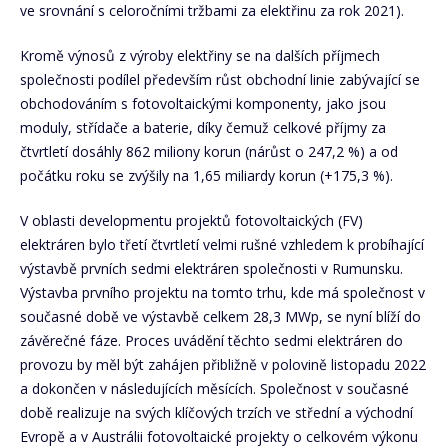
ve srovnání s celoročními tržbami za elektřinu za rok 2021).
Kromě výnosů z výroby elektřiny se na dalších příjmech
společnosti podílel především růst obchodní linie zabývající se
obchodováním s fotovoltaickými komponenty, jako jsou
moduly, střídače a baterie, díky čemuž celkové příjmy za
čtvrtletí dosáhly 862 miliony korun (nárůst o 247,2 %) a od
počátku roku se zvýšily na 1,65 miliardy korun (+175,3 %).
V oblasti developmentu projektů fotovoltaických (FV)
elektráren bylo třetí čtvrtletí velmi rušné vzhledem k probíhající
výstavbě prvních sedmi elektráren společnosti v Rumunsku.
Výstavba prvního projektu na tomto trhu, kde má společnost v
současné době ve výstavbě celkem 28,3 MWp, se nyní blíží do
závěrečné fáze. Proces uvádění těchto sedmi elektráren do
provozu by měl být zahájen přibližně v polovině listopadu 2022
a dokončen v následujících měsících. Společnost v současné
době realizuje na svých klíčových trzích ve střední a východní
Evropě a v Austrálii fotovoltaické projekty o celkovém výkonu