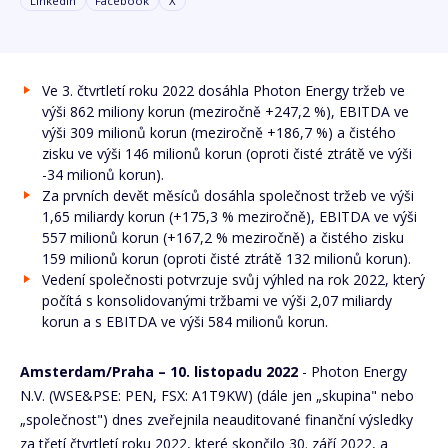
Linkedin
Facebook
X
Ve 3. čtvrtletí roku 2022 dosáhla Photon Energy tržeb ve
výši 862 miliony korun (meziročně +247,2 %), EBITDA ve
výši 309 milionů korun (meziročně +186,7 %) a čistého
zisku ve výši 146 milionů korun (oproti čisté ztrátě ve výši
-34 milionů korun).
Za prvních devět měsíců dosáhla společnost tržeb ve výši
1,65 miliardy korun (+175,3 % meziročně), EBITDA ve výši
557 milionů korun (+167,2 % meziročně) a čistého zisku
159 milionů korun (oproti čisté ztrátě 132 milionů korun).
Vedení společnosti potvrzuje svůj výhled na rok 2022, který
počítá s konsolidovanými tržbami ve výši 2,07 miliardy
korun a s EBITDA ve výši 584 milionů korun.
Amsterdam/Praha
–
10. listopadu 2022
- Photon Energy
N.V. (WSE&PSE: PEN, FSX: A1T9KW) (dále jen „skupina" nebo
„společnost") dnes zveřejnila neauditované finanční výsledky
za třetí čtvrtletí roku 2022, které skončilo 30. září 2022, a