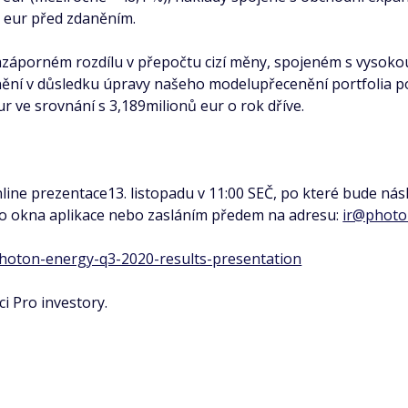
u eur před zdaněním.
áporném rozdílu v přepočtu cizí měny, spojeném s vysokouv
nění v důsledku úpravy našeho modelupřecenění portfolia p
r ve srovnání s 3,189milionů eur o rok dříve.
line prezentace13. listopadu v 11:00 SEČ, po které bude ná
o okna aplikace nebo zasláním předem na adresu:
ir@photo
/photon-energy-q3-2020-results-presentation
kci Pro investory.