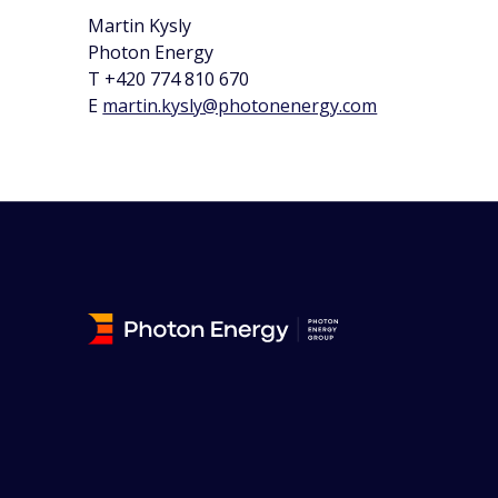
Martin Kysly
Photon Energy
T +420 774 810 670
E
martin.kysly@photonenergy.com