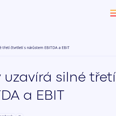
é třetí čtvrtletí s nárůstem EBITDA a EBIT
zavírá silné třetí 
DA a EBIT