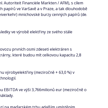
Autoriteit Financiële Markten / AFM), s cílem
ch papírů ve Varšavě a v Praze, a tak dlouhodobě
reiverkehr) mnichovské burzy cenných papírů (de.
edky ve výrobě elektřiny ze svého stále
vozu prvních osmi zdeseti elektráren s
árny, které budou mít celkovou kapacitu 2,8
onu výrobyelektřiny (meziročně + 63,0 %) v
hnologií.
mu EBITDA ve výši 3,766milionů eur (meziročně o
náklady.
anzí na maďarském trhu adalším umístěním