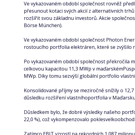
Ve vykazovaném období společnost rovněž předlož
přesunout kotaci svých akcií z alternativních t
rozšířit svou základnu investorů. Akcie společno
Börse München).
Ve vykazovaném období společnost Photon Energy 
rostoucího portfolia elektráren, které se zvýšilo 
Po vykazovaném období společnost překročila mi
celkovou kapacitou 11,3 MWp v maďarskémPüspökl
MWp. Díky tomu sezvýší globální portfolio vlast
Konsolidované příjmy se meziročně snížily o 12,7 
důsledku rozšíření vlastníhoportfolia v Maďarsk
Důsledkem bylo, že dobré výsledky našeho portfo
22,0 %), což vykompenzovalo poklesvelkoobchodn
Zatímco EBIT vzrostl na rekordních 1,087 milion