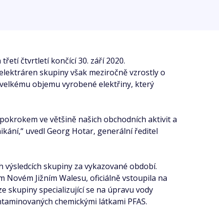
tí čtvrtletí končící 30. září 2020.
h elektráren skupiny však meziročně vzrostly o
t velkému objemu vyrobené elektřiny, který
m pokrokem ve většině našich obchodních aktivit a
kání,“ uvedl Georg Hotar, generální ředitel
ch výsledcích skupiny za vykazované období.
m Novém Jižním Walesu, oficiálně vstoupila na
ize skupiny specializující se na úpravu vody
ontaminovaných chemickými látkami PFAS.