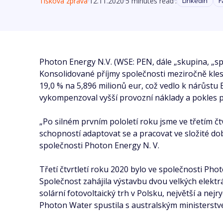
Tisková zpráva
12.11.2020
5 minutes read
:
Linkedin
F
Photon Energy N.V. (WSE: PEN, dále „skupina, „spo
Konsolidované příjmy společnosti meziročně klesly
19,0 % na 5,896 milionů eur, což vedlo k nárůstu
vykompenzoval vyšší provozní náklady a pokles p
„Po silném prvním pololetí roku jsme ve třetím čt
schopností adaptovat se a pracovat ve složité do
společnosti Photon Energy N. V.
Třetí čtvrtletí roku 2020 bylo ve společnosti Ph
Společnost zahájila výstavbu dvou velkých elekt
solární fotovoltaický trh v Polsku, největší a nejr
Photon Water spustila s australským ministerst