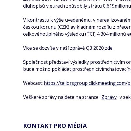
dluhopisů v eurech způsobily ztrátu 0,619milion
V kontrastu k výše uvedenému, v nerealizovanémz
českou korunu (CZK) av kladném rozdílu z přece
celkovéhoúplného výsledku (TCI) 4,304 milionů eu
Více se dozvíte v naší zprávě Q3 2020
zde
.
Společnost představí výsledky prostřednictvím on
bude možno pokládat prostřednictvímchatovacíh
Webcast:
https://tailorsgroup.clickmeeting.com
Veškeré zprávy najdete na stránce "
Zprávy
" v se
KONTAKT PRO MÉDIA