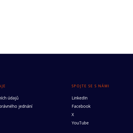
AJE
SPOJTE SE S NÁMI
ích údajů
LinkedIn
rávného jednání
Facebook
X
YouTube