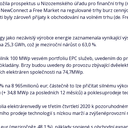
ila prospektus u Nizozemského úřadu pro finanční trhy (nl. 
rhů NewConnect a Free Market na regulované trhy burz cenný
sti byly zároveň přijaty k obchodování na volném trhu (de. F
jako nezávislý výrobce energie zaznamenala vynikající výsl
na 25,3 GWh, což je meziroční nárůst o 63,0 %.
lník 100 MWp vesvém portfoliu EPC služeb, uvedením do pro
adány. Brzy budou uvedeny do provozu zbývající dvěelektr
ních elektráren společnosti na 74,7MWp.
% na 8 965milionů eur; částečně to lze přičítat silnému výk
u (+ 34,8 MWp za posledních 12 měsíců) a poklesuprodeje tec
lia elektrárenvedly ve třetím čtvrtletí 2020 k pozoruhodné
ího prodeje technologií s nízkou marží a zvýšenéprovozní 
u eur (meziročně+ 48,1 %), náklady spojené s obchodní exp