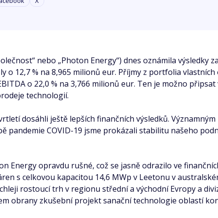
acebook
X
lečnost“ nebo „Photon Energy“) dnes oznámila výsledky za tře
 o 12,7 % na 8,965 milionů eur. Příjmy z portfolia vlastníc
 EBITDA o 22,0 % na 3,766 milionů eur. Ten je možno připsa
rodeje technologií.
vrtletí dosáhli ještě lepších finančních výsledků. Významný
bě pandemie COVID-19 jsme prokázali stabilitu našeho podni
oton Energy opravdu rušné, což se jasně odrazilo ve finanční
ráren s celkovou kapacitou 14,6 MWp v Leetonu v australské
ychleji rostoucí trh v regionu střední a východní Evropy a div
vem obrany zkušební projekt sanační technologie oblastí k