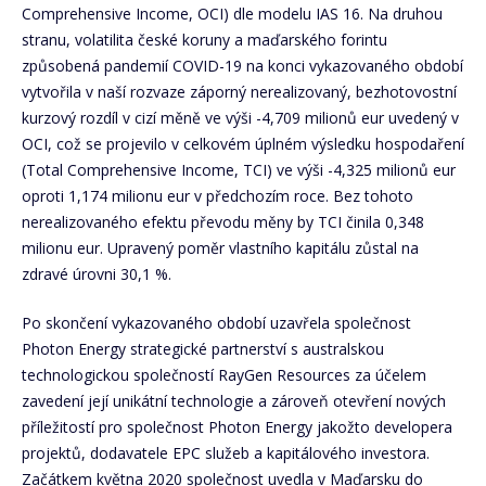
Comprehensive Income, OCI) dle modelu IAS 16. Na druhou
stranu, volatilita české koruny a maďarského forintu
způsobená pandemií COVID-19 na konci vykazovaného období
vytvořila v naší rozvaze záporný nerealizovaný, bezhotovostní
kurzový rozdíl v cizí měně ve výši -4,709 milionů eur uvedený v
OCI, což se projevilo v celkovém úplném výsledku hospodaření
(Total Comprehensive Income, TCI) ve výši -4,325 milionů eur
oproti 1,174 milionu eur v předchozím roce. Bez tohoto
nerealizovaného efektu převodu měny by TCI činila 0,348
milionu eur. Upravený poměr vlastního kapitálu zůstal na
zdravé úrovni 30,1 %.
Po skončení vykazovaného období uzavřela společnost
Photon Energy strategické partnerství s australskou
technologickou společností RayGen Resources za účelem
zavedení její unikátní technologie a zároveň otevření nových
příležitostí pro společnost Photon Energy jakožto developera
projektů, dodavatele EPC služeb a kapitálového investora.
Začátkem května 2020 společnost uvedla v Maďarsku do