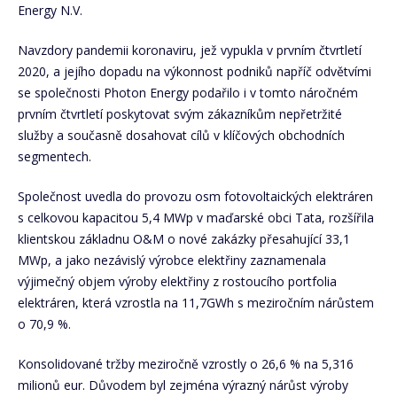
Energy N.V.
Navzdory pandemii koronaviru, jež vypukla v prvním čtvrtletí
2020, a jejího dopadu na výkonnost podniků napříč odvětvími
se společnosti Photon Energy podařilo i v tomto náročném
prvním čtvrtletí poskytovat svým zákazníkům nepřetržité
služby a současně dosahovat cílů v klíčových obchodních
segmentech.
Společnost uvedla do provozu osm fotovoltaických elektráren
s celkovou kapacitou 5,4 MWp v maďarské obci Tata, rozšířila
klientskou základnu O&M o nové zakázky přesahující 33,1
MWp, a jako nezávislý výrobce elektřiny zaznamenala
výjimečný objem výroby elektřiny z rostoucího portfolia
elektráren, která vzrostla na 11,7GWh s meziročním nárůstem
o 70,9 %.
Konsolidované tržby meziročně vzrostly o 26,6 % na 5,316
milionů eur. Důvodem byl zejména výrazný nárůst výroby