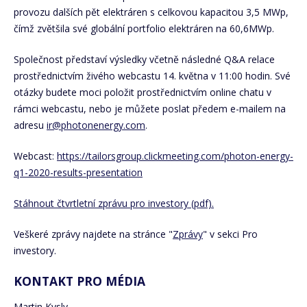
provozu dalších pět elektráren s celkovou kapacitou 3,5 MWp,
čímž zvětšila své globální portfolio elektráren na 60,6MWp.
Společnost představí výsledky včetně následné Q&A relace
prostřednictvím živého webcastu 14. května v 11:00 hodin. Své
otázky budete moci položit prostřednictvím online chatu v
rámci webcastu, nebo je můžete poslat předem e-mailem na
adresu
ir@photonenergy.com
.
Webcast:
https://tailorsgroup.clickmeeting.com/photon-energy-
q1-2020-results-presentation
Stáhnout čtvrtletní zprávu pro investory (pdf).
Veškeré zprávy najdete na stránce "
Zprávy
" v sekci Pro
investory.
KONTAKT PRO MÉDIA
Martin Kysly