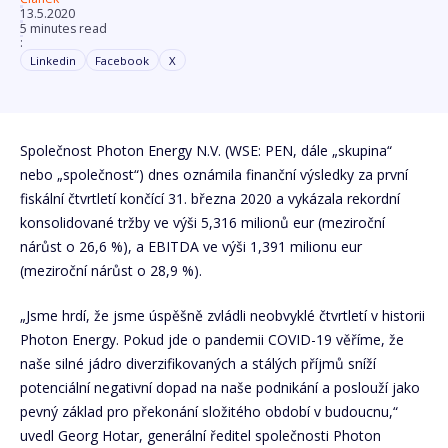
13.5.2020
5 minutes read
:
Linkedin
Facebook
X
Společnost Photon Energy N.V. (WSE: PEN, dále „skupina“
nebo „společnost“) dnes oznámila finanční výsledky za první
fiskální čtvrtletí končící 31. března 2020 a vykázala rekordní
konsolidované tržby ve výši 5,316 milionů eur (meziroční
nárůst o 26,6 %), a EBITDA ve výši 1,391 milionu eur
(meziroční nárůst o 28,9 %).
„Jsme hrdí, že jsme úspěšně zvládli neobvyklé čtvrtletí v historii
Photon Energy. Pokud jde o pandemii COVID-19 věříme, že
naše silné jádro diverzifikovaných a stálých příjmů sníží
potenciální negativní dopad na naše podnikání a poslouží jako
pevný základ pro překonání složitého období v budoucnu,“
uvedl Georg Hotar, generální ředitel společnosti Photon