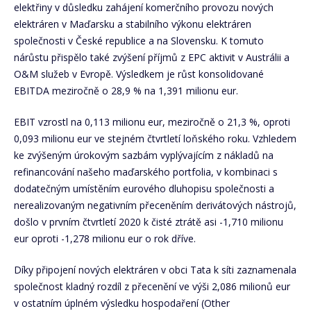
elektřiny v důsledku zahájení komerčního provozu nových
elektráren v Maďarsku a stabilního výkonu elektráren
společnosti v České republice a na Slovensku. K tomuto
nárůstu přispělo také zvýšení příjmů z EPC aktivit v Austrálii a
O&M služeb v Evropě. Výsledkem je růst konsolidované
EBITDA meziročně o 28,9 % na 1,391 milionu eur.
EBIT vzrostl na 0,113 milionu eur, meziročně o 21,3 %, oproti
0,093 milionu eur ve stejném čtvrtletí loňského roku. Vzhledem
ke zvýšeným úrokovým sazbám vyplývajícím z nákladů na
refinancování našeho maďarského portfolia, v kombinaci s
dodatečným umístěním eurového dluhopisu společnosti a
nerealizovaným negativním přeceněním derivátových nástrojů,
došlo v prvním čtvrtletí 2020 k čisté ztrátě asi -1,710 milionu
eur oproti -1,278 milionu eur o rok dříve.
Díky připojení nových elektráren v obci Tata k síti zaznamenala
společnost kladný rozdíl z přecenění ve výši 2,086 milionů eur
v ostatním úplném výsledku hospodaření (Other