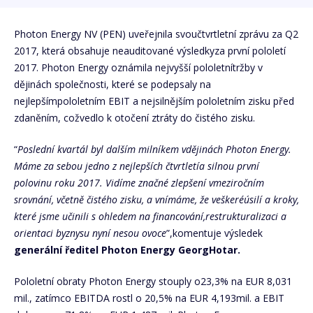
Photon Energy NV (PEN) uveřejnila svoučtvrtletní zprávu za Q2
2017, která obsahuje neauditované výsledkyza první pololetí
2017. Photon Energy oznámila nejvyšší pololetnítržby v
dějinách společnosti, které se podepsaly na
nejlepšímpololetním EBIT a nejsilnějším pololetním zisku před
zdaněním, cožvedlo k otočení ztráty do čistého zisku.
“
Poslední kvartál byl dalším milníkem vdějinách Photon Energy.
Máme za sebou jedno z nejlepších čtvrtletía silnou první
polovinu roku 2017. Vidíme značné zlepšení vmeziročním
srovnání, včetně čistého zisku, a vnímáme, že veškeréúsilí a kroky,
které jsme učinili s ohledem na financování,restrukturalizaci a
orientaci byznysu nyní nesou ovoce
”,komentuje výsledek
generální ředitel Photon Energy GeorgHotar.
Pololetní obraty Photon Energy stouply o23,3% na EUR 8,031
mil., zatímco EBITDA rostl o 20,5% na EUR 4,193mil. a EBIT