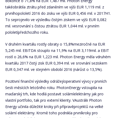
dokonce o 71,8% na EUR 1,487 mil. Photon Energy
takéobrátila ztrátu před zdaněním ve výši EUR 1,119 mil. z
prvníhopololetí 2016 do zisku ve výši EUR 0,456 mil. v 2017H1.
To seprojevilo ve výsledku čistým ziskem ve výši EUR 0,082
mil. vesrovnání s čistou ztrátou EUR 1,044 mil. v prvním
pololetípředchozího roku.
V druhém kvartálu rostly obraty o 15,8%meziročně na EUR
5,245 mil. EBITDA stouplo na 11,9% na EUR 3,119mil. a EBIT
rostl o 26,6% na EUR 1,223 mil. Photon Energy měla vdruhém
kvartálu 2017 čistý zisk EUR 0,394 mil. ve srovnání seziskem
EUR 0,347 mil. ve stejném období 2016 (nárůst o 13,5%).
Pozitivní finanční výsledky odrážejíoperativní vývoj v prvních
šesti měsících letošního roku. PhotonEnergy vstoupila na
maďarský trh, kde hodlá postavit solárníelektrárny jak pro
vlastní portfolio, tak pro externí klienty. VAustrálii Photon
Energy učinila důležité kroky při přípravěprojektů na velké
solární elektrárny. Kromě toho podnikla prvníkroky pro