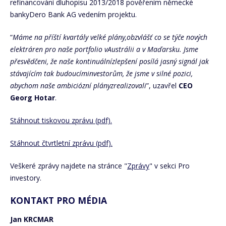
refinancování dluhopisu 2013/2018 pověřením německé
bankyDero Bank AG vedením projektu.
“
Máme na příští kvartály velké plány,obzvlášť co se týče nových
elektráren pro naše portfolio vAustrálii a v Maďarsku. Jsme
přesvědčeni, že naše kontinuálnízlepšení posílá jasný signál jak
stávajícím tak budoucíminvestorům, že jsme v silné pozici,
abychom naše ambiciózní plányzrealizovali
”, uzavřel
CEO
Georg Hotar
.
Stáhnout tiskovou zprávu (pdf).
Stáhnout čtvrtletní zprávu (pdf).
Veškeré zprávy najdete na stránce "
Zprávy
" v sekci Pro
investory.
KONTAKT PRO MÉDIA
Jan KRCMAR