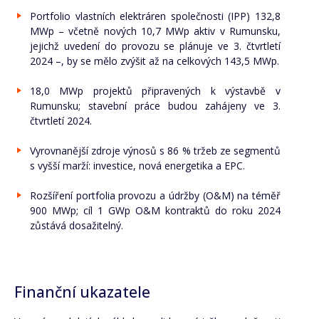
Portfolio vlastních elektráren společnosti (IPP) 132,8
MWp – včetně nových 10,7 MWp aktiv v Rumunsku,
jejichž uvedení do provozu se plánuje ve 3. čtvrtletí
2024 –, by se mělo zvýšit až na celkových 143,5 MWp.
18,0 MWp projektů připravených k výstavbě v
Rumunsku; stavební práce budou zahájeny ve 3.
čtvrtletí 2024.
Vyrovnanější zdroje výnosů s 86 % tržeb ze segmentů
s vyšší marží: investice, nová energetika a EPC.
Rozšíření portfolia provozu a údržby (O&M) na téměř
900 MWp; cíl 1 GWp O&M kontraktů do roku 2024
zůstává dosažitelný.
Finanční ukazatele