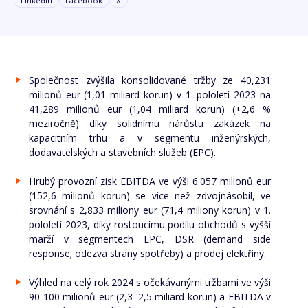
Linkedin
Facebook
X
Společnost zvýšila konsolidované tržby ze 40,231
milionů eur (1,01 miliard korun) v 1. pololetí 2023 na
41,289 milionů eur (1,04 miliard korun) (+2,6 %
meziročně) díky solidnímu nárůstu zakázek na
kapacitním trhu a v segmentu inženýrských,
dodavatelských a stavebních služeb (EPC).
Hrubý provozní zisk EBITDA ve výši 6.057 milionů eur
(152,6 milionů korun) se více než zdvojnásobil, ve
srovnání s 2,833 miliony eur (71,4 miliony korun) v 1.
pololetí 2023, díky rostoucímu podílu obchodů s vyšší
marží v segmentech EPC, DSR (demand side
response; odezva strany spotřeby) a prodej elektřiny.
Výhled na celý rok 2024 s očekávanými tržbami ve výši
90-100 milionů eur (2,3–2,5 miliard korun) a EBITDA v