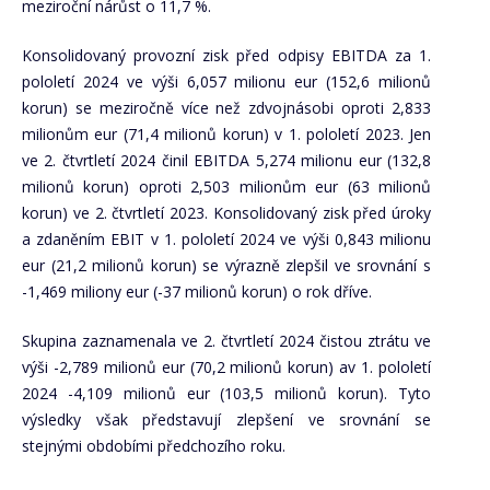
meziroční nárůst o 11,7 %.
Konsolidovaný provozní zisk před odpisy EBITDA za 1.
pololetí 2024 ve výši 6,057 milionu eur (152,6 milionů
korun) se meziročně více než zdvojnásobi oproti 2,833
milionům eur (71,4 milionů korun) v 1. pololetí 2023. Jen
ve 2. čtvrtletí 2024 činil EBITDA 5,274 milionu eur (132,8
milionů korun) oproti 2,503 milionům eur (63 milionů
korun) ve 2. čtvrtletí 2023. Konsolidovaný zisk před úroky
a zdaněním EBIT v 1. pololetí 2024 ve výši 0,843 milionu
eur (21,2 milionů korun) se výrazně zlepšil ve srovnání s
-1,469 miliony eur (-37 milionů korun) o rok dříve.
Skupina zaznamenala ve 2. čtvrtletí 2024 čistou ztrátu ve
výši -2,789 milionů eur (70,2 milionů korun) av 1. pololetí
2024 -4,109 milionů eur (103,5 milionů korun). Tyto
výsledky však představují zlepšení ve srovnání se
stejnými obdobími předchozího roku.