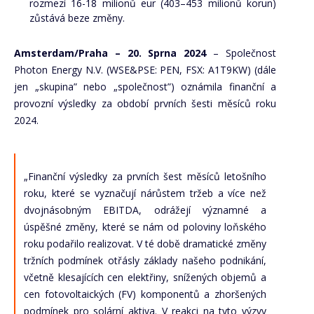
rozmezí 16-18 milionů eur (403–453 milionů korun)
zůstává beze změny.
Amsterdam/Praha – 20. Sprna 2024
– Společnost
Photon Energy N.V. (WSE&PSE: PEN, FSX: A1T9KW) (dále
jen „skupina” nebo „společnost”) oznámila finanční a
provozní výsledky za období prvních šesti měsíců roku
2024.
„Finanční výsledky za prvních šest měsíců letošního
roku, které se vyznačují nárůstem tržeb a více než
dvojnásobným EBITDA, odrážejí významné a
úspěšné změny, které se nám od poloviny loňského
roku podařilo realizovat. V té době dramatické změny
tržních podmínek otřásly základy našeho podnikání,
včetně klesajících cen elektřiny, snížených objemů a
cen fotovoltaických (FV) komponentů a zhoršených
podmínek pro solární aktiva. V reakci na tyto výzvy