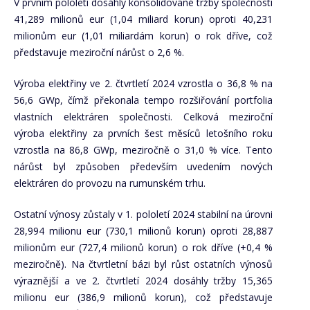
V prvním pololetí dosáhly konsolidované tržby společnosti
41,289 milionů eur (1,04 miliard korun) oproti 40,231
milionům eur (1,01 miliardám korun) o rok dříve, což
představuje meziroční nárůst o 2,6 %.
Výroba elektřiny ve 2. čtvrtletí 2024 vzrostla o 36,8 % na
56,6 GWp, čímž překonala tempo rozšiřování portfolia
vlastních elektráren společnosti. Celková meziroční
výroba elektřiny za prvních šest měsíců letošního roku
vzrostla na 86,8 GWp, meziročně o 31,0 % více. Tento
nárůst byl způsoben především uvedením nových
elektráren do provozu na rumunském trhu.
Ostatní výnosy zůstaly v 1. pololetí 2024 stabilní na úrovni
28,994 milionu eur (730,1 milionů korun) oproti 28,887
milionům eur (727,4 milionů korun) o rok dříve (+0,4 %
meziročně). Na čtvrtletní bázi byl růst ostatních výnosů
výraznější a ve 2. čtvrtletí 2024 dosáhly tržby 15,365
milionu eur (386,9 milionů korun), což představuje