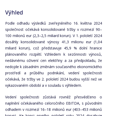
Výhled
Podle odhadu výsledků zveřejněného 16. května 2024
společnost očekává konsolidované tržby v rozmezí 90–
100 milionů eur (2,3–2,5 miliard korun). V 1. pololetí 2024
dosáhly konsolidované výnosy 41,3 milionu eur (1,04
miliard korun), což představuje 45,9 % dolní hranice
plánovaného rozpětí. Vzhledem k sezónnosti výnosů,
nedávnému oživení cen elektřiny a za předpokladu, že
nedojde k zásadním změnám současného ekonomického
prostředí a průběhu podnikání, vedení společnosti
očekává, že tržby ve 2. pololetí 2024 budou vyšší než ve
vykazovaném období a v souladu s výhledem.
Vedení společnosti zůstává rovněž přesvědčeno o
naplnění očekávaného celoročního EBITDA, s původním
odhadem v rozmezí 16–18 milionů eur (403–453 milionů
korun). Ke konci prvního pololetí roku 2024 dosahuje