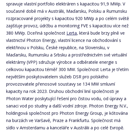
spravuje vlastní portfolio elektráren s kapacitou 91,9 MWp. V
současné době má v Austrálii, Maďarsku, Polsku a Rumunsku
rozpracované projekty s kapacitou 920 MWp a po celém světě
zajišťuje provoz, údržbu a monitoring FVE s kapacitou více než
380 MWp. Dceřiná společnost
Lerta
, která bude brzy plně ve
vlastnictví Photon Energy, vlastní licence na obchodování s
elektřinou v Polsku, České republice, na Slovensku, v
Maďarsku, Rumunsku a Srbsku a prostřednictvím své virtuální
elektrárny (VPP) sdružuje výrobce a odběratele energie s
celkovou kapacitou téměř 300 MW. Společnost Lerta je třetím
největším poskytovatelem služeb DSR pro polského
provozovatele přenosové soustavy se 134 MW smluvní
kapacity na rok 2023. Druhou obchodní linií společnosti je
Photon Water poskytující řešení pro čistou vodu, od úpravy a
sanaci vod po studny a další vodní zdroje. Photon Energy N.V.,
holdingová společnost pro Photon Energy Group, je kótována
na burzách ve Varšavě, Praze a Frankfurtu. Společnost má
sídlo v Amsterdamu a kanceláře v Austrálii a po celé Evropě.