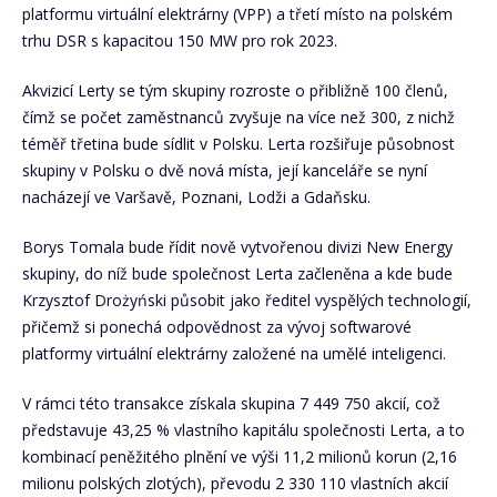
platformu virtuální elektrárny (VPP) a třetí místo na polském
trhu DSR s kapacitou 150 MW pro rok 2023.
Akvizicí Lerty se tým skupiny rozroste o přibližně 100 členů,
čímž se počet zaměstnanců zvyšuje na více než 300, z nichž
téměř třetina bude sídlit v Polsku. Lerta rozšiřuje působnost
skupiny v Polsku o dvě nová místa, její kanceláře se nyní
nacházejí ve Varšavě, Poznani, Lodži a Gdaňsku.
Borys Tomala bude řídit nově vytvořenou divizi New Energy
skupiny, do níž bude společnost Lerta začleněna a kde bude
Krzysztof Drożyński působit jako ředitel vyspělých technologií,
přičemž si ponechá odpovědnost za vývoj softwarové
platformy virtuální elektrárny založené na umělé inteligenci.
V rámci této transakce získala skupina 7 449 750 akcií, což
představuje 43,25 % vlastního kapitálu společnosti Lerta, a to
kombinací peněžitého plnění ve výši 11,2 milionů korun (2,16
milionu polských zlotých), převodu 2 330 110 vlastních akcií