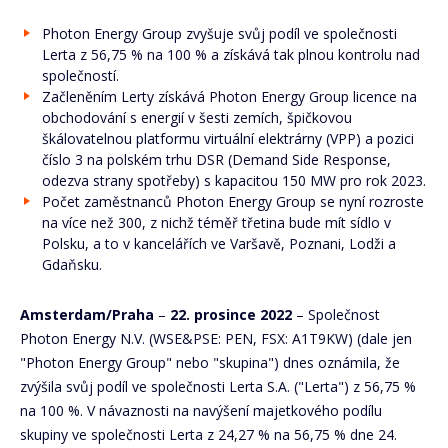
Photon Energy Group zvyšuje svůj podíl ve společnosti
Lerta z 56,75 % na 100 % a získává tak plnou kontrolu nad
společností.
Začleněním Lerty získává Photon Energy Group licence na
obchodování s energií v šesti zemích, špičkovou
škálovatelnou platformu virtuální elektrárny (VPP) a pozici
číslo 3 na polském trhu DSR (Demand Side Response,
odezva strany spotřeby) s kapacitou 150 MW pro rok 2023.
Počet zaměstnanců Photon Energy Group se nyní rozroste
na více než 300, z nichž téměř třetina bude mít sídlo v
Polsku, a to v kancelářích ve Varšavě, Poznani, Lodži a
Gdaňsku.
Amsterdam/Praha
–
22. prosince 2022
– Společnost
Photon Energy N.V. (WSE&PSE: PEN, FSX: A1T9KW) (dale jen
"Photon Energy Group" nebo "skupina") dnes oznámila, že
zvýšila svůj podíl ve společnosti Lerta S.A. ("Lerta") z 56,75 %
na 100 %. V návaznosti na navýšení majetkového podílu
skupiny ve společnosti Lerta z 24,27 % na 56,75 % dne 24.