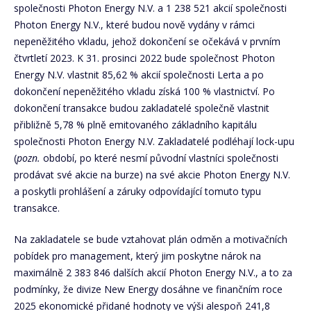
společnosti Photon Energy N.V. a 1 238 521 akcií společnosti
Photon Energy N.V., které budou nově vydány v rámci
nepeněžitého vkladu, jehož dokončení se očekává v prvním
čtvrtletí 2023. K 31. prosinci 2022 bude společnost Photon
Energy N.V. vlastnit 85,62 % akcií společnosti Lerta a po
dokončení nepeněžitého vkladu získá 100 % vlastnictví. Po
dokončení transakce budou zakladatelé společně vlastnit
přibližně 5,78 % plně emitovaného základního kapitálu
společnosti Photon Energy N.V. Zakladatelé podléhají lock-upu
(
pozn.
období, po které nesmí původní vlastníci společnosti
prodávat své akcie na burze) na své akcie Photon Energy N.V.
a poskytli prohlášení a záruky odpovídající tomuto typu
transakce.
Na zakladatele se bude vztahovat plán odměn a motivačních
pobídek pro management, který jim poskytne nárok na
maximálně 2 383 846 dalších akcií Photon Energy N.V., a to za
podmínky, že divize New Energy dosáhne ve finančním roce
2025 ekonomické přidané hodnoty ve výši alespoň 241,8