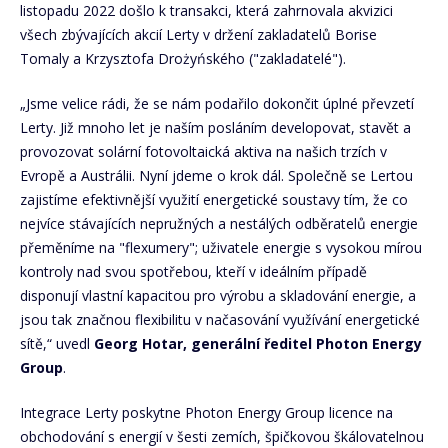
listopadu 2022 došlo k transakci, která zahrnovala akvizici
všech zbývajících akcií Lerty v držení zakladatelů Borise
Tomaly a Krzysztofa Drożyńského ("zakladatelé").
„Jsme velice rádi, že se nám podařilo dokončit úplné převzetí
Lerty. Již mnoho let je naším posláním developovat, stavět a
provozovat solární fotovoltaická aktiva na našich trzích v
Evropě a Austrálii. Nyní jdeme o krok dál. Společně se Lertou
zajistíme efektivnější využití energetické soustavy tím, že co
nejvíce stávajících nepružných a nestálých odběratelů energie
přeměníme na "flexumery"; uživatele energie s vysokou mírou
kontroly nad svou spotřebou, kteří v ideálním případě
disponují vlastní kapacitou pro výrobu a skladování energie, a
jsou tak značnou flexibilitu v načasování využívání energetické
sítě,“ uvedl
Georg Hotar, generální ředitel Photon Energy
Group
.
Integrace Lerty poskytne Photon Energy Group licence na
obchodování s energií v šesti zemích, špičkovou škálovatelnou