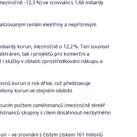
meziročně -12,3 %) ve srovnání s 1,66 miliardy
ealizovaným cenám elektřiny a nepříznivým
liardy korun, meziročně o 12,2 %. Ten souvisel
lektráren, tak i projektů pro komerční a
ož i služby v oblasti zprostředkování nákupu a
ionů korun o rok dříve, což představuje
 miliony korun ve stejném období.
ostoucím počtem zaměstnanců (meziročně téměř
zaměstnanců skupiny s cílem dosáhnout nezbytného
run – ve srovnání s čistým ziskem 161 milionů