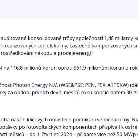
eauditované konsolidované tržby společnosti 1,46 miliardy 
ích realizovaných cen elektřiny, částečně kompenzovaných s
zprostředkování nákupu a prodeje energií.
 na 116,8 milionů korun oproti 561,9 milionům korun o rok d
čnost Photon Energy N.V. (WSE&PSE: PEN, FSX: A1T9KW) (dá
ky za období prvních devíti měsíců roku končící datem 30. zá
mnoha našich klíčových oblastech podnikání velmi náročný. Ní
optávky po fotovoltaických komponentech přispívají k ostré
i měsíců – do 1. čtvrtletí 2024 – přidáme více než 50 MWp 