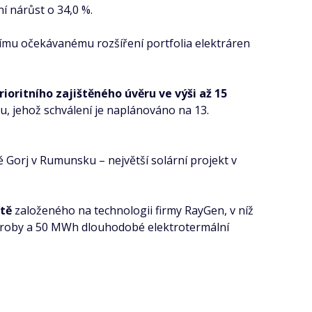
í nárůst o 34,0 %.
šímu očekávanému rozšíření portfolia elektráren
ioritního zajištěného úvěru ve výši až 15
 jehož schválení je naplánováno na 13.
ě Gorj v Rumunsku – největší solární projekt v
ětě
založeného na technologii firmy RayGen, v níž
 výroby a 50 MWh dlouhodobé elektrotermální