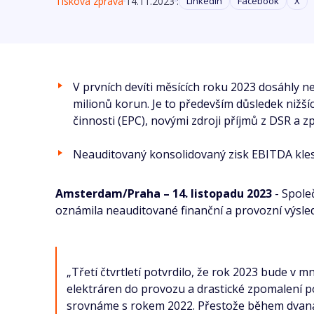
Tisková zpráva
14.11.2023
:
Linkedin
Facebook
X
V prvních devíti měsících roku 2023 dosáhly n
milionů korun. Je to především důsledek nižš
činnosti (EPC), novými zdroji příjmů z DSR a 
Neauditovaný konsolidovaný zisk EBITDA klesl
Amsterdam/Praha – 14. listopadu 2023
- Spole
oznámila neauditované finanční a provozní výsled
„Třetí čtvrtletí potvrdilo, že rok 2023 bude v 
elektráren do provozu a drastické zpomalení p
srovnáme s rokem 2022. Přestože během dvanáct