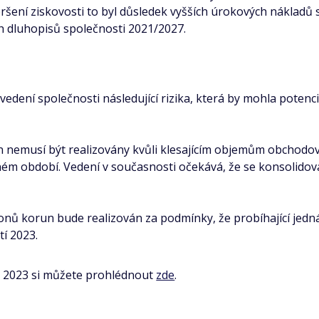
horšení ziskovosti to byl důsledek vyšších úrokových náklad
 dluhopisů společnosti 2021/2027.
vedení společnosti následující rizika, která by mohla potenci
un nemusí být realizovány kvůli klesajícím objemům obchodo
vaném období. Vedení v současnosti očekává, že se konsolid
onů korun bude realizován za podmínky, že probíhající jedná
tí 2023.
oku 2023 si můžete prohlédnout
zde
.