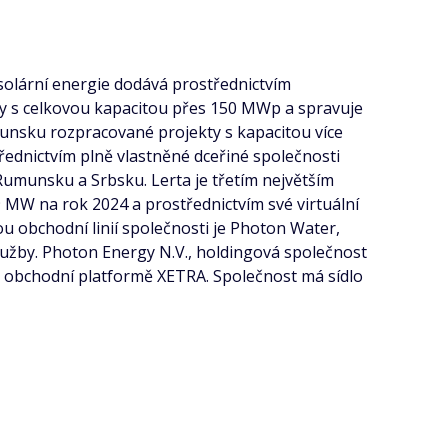
 solární energie dodává prostřednictvím
rny s celkovou kapacitou přes 150 MWp a spravuje
munsku rozpracované projekty s kapacitou více
řednictvím plně vlastněné dceřiné společnosti
Rumunsku a Srbsku. Lerta je třetím největším
W na rok 2024 a prostřednictvím své virtuální
 obchodní linií společnosti je Photon Water,
služby. Photon Energy N.V., holdingová společnost
e obchodní platformě XETRA. Společnost má sídlo