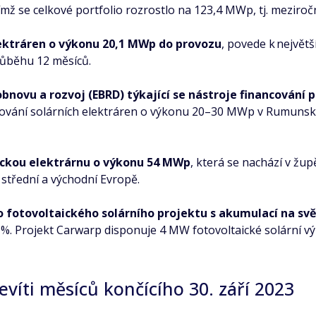
 se celkové portfolio rozrostlo na 123,4 MWp, tj. meziročn
ektráren o výkonu 20,1 MWp do provozu
, povede k největ
růběhu 12 měsíců.
novu a rozvoj (EBRD) týkající se nástroje financování pr
ování solárních elektráren o výkonu 20–30 MWp v Rumunsku,
aickou elektrárnu o výkonu 54 MWp
, která se nachází v žup
 střední a východní Evropě.
 fotovoltaického solárního projektu s akumulací na sv
6 %. Projekt Carwarp disponuje 4 MW fotovoltaické solární
evíti měsíců končícího 30. září 2023