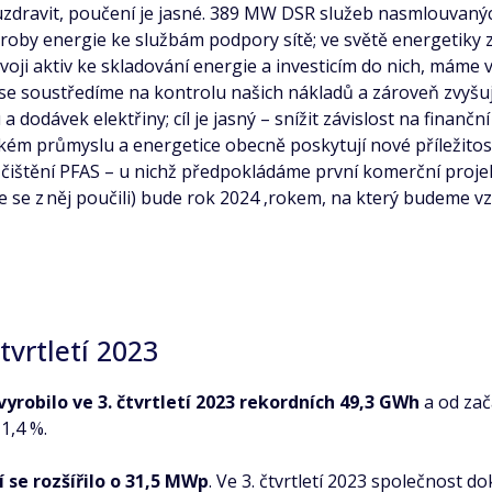
e uzdravit, poučení je jasné. 389 MW DSR služeb nasmlouvaný
y energie ke službám podpory sítě; ve světě energetiky zač
ji aktiv ke skladování energie a investicím do nich, máme 
 se soustředíme na kontrolu našich nákladů a zároveň zvyš
dodávek elektřiny; cíl je jasný – snížit závislost na finančn
kém průmyslu a energetice obecně poskytují nové příležitost
í čištění PFAS – u nichž předpokládáme první komerční projek
 se z něj poučili) bude rok 2024 ‚rokem, na který budeme v
tvrtletí 2023
vyrobilo ve 3. čtvrtletí 2023 rekordních 49,3 GWh
a od zač
1,4 %.
 se rozšířilo o 31,5 MWp
. Ve 3. čtvrtletí 2023 společnost do