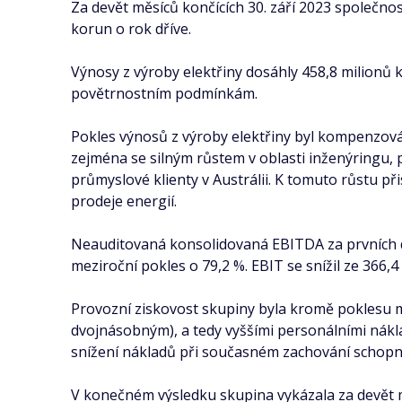
Za devět měsíců končících 30. září 2023 společnos
korun o rok dříve.
Výnosy z výroby elektřiny dosáhly 458,8 milionů
povětrnostním podmínkám.
Pokles výnosů z výroby elektřiny byl kompenzová
zejména se silným růstem v oblasti inženýringu, p
průmyslové klienty v Austrálii. K tomuto růstu př
prodeje energií.
Neauditovaná konsolidovaná EBITDA za prvních de
meziroční pokles o 79,2 %. EBIT se snížil ze 366,
Provozní ziskovost skupiny byla kromě poklesu 
dvojnásobným), a tedy vyššími personálními nákla
snížení nákladů při současném zachování schopno
V konečném výsledku skupina vykázala za devět mě