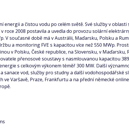
 energii a čistou vodu po celém světě. Své služby v oblasti
 v roce 2008 postavila a uvedla do provozu solární elektrá
MWp. V současné době má v Austrálii, Maďarsku, Polsku a Ru
držbu a monitoring FVE s kapacitou více než 550 MWp. Prost
inou v Polsku, České republice, na Slovensku, v Maďarsku, 
vatele přenosové soustavy s nasmlouvanou kapacitou 389 M
e energie s celkovým výkonem téměř 300 MW. Další významnou
va a sanace vod, služby pro studny a další vodohospodářské 
h ve Varšavě, Praze, Frankfurtu a na přední německé onlin
ropě.
ons