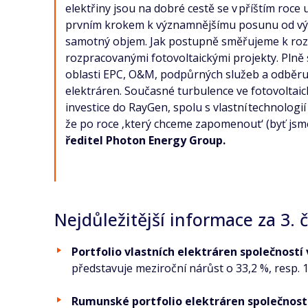
elektřiny jsou na dobré cestě se v příštím roc
prvním krokem k významnějšímu posunu od výrob
samotný objem. Jak postupně směřujeme k rozvo
rozpracovanými fotovoltaickými projekty. Plně
oblasti EPC, O&M, podpůrných služeb a odběru a 
elektráren. Současné turbulence ve fotovoltaic
investice do RayGen, spolu s vlastní technologi
že po roce ‚který chceme zapomenout‘ (byť jsme
ředitel Photon Energy Group.
Nejdůležitější informace za 3. č
Portfolio vlastních elektráren společností 
představuje meziroční nárůst o 33,2 %, resp. 1
Rumunské portfolio elektráren společností