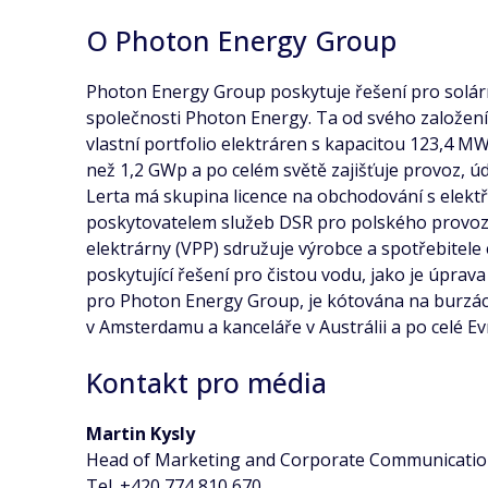
O Photon Energy Group
Photon Energy Group poskytuje řešení pro solární
společnosti Photon Energy. Ta od svého založení
vlastní portfolio elektráren s kapacitou 123,4 
než 1,2 GWp a po celém světě zajišťuje provoz, ú
Lerta má skupina licence na obchodování s elektř
poskytovatelem služeb DSR pro polského provozo
elektrárny (VPP) sdružuje výrobce a spotřebitel
poskytující řešení pro čistou vodu, jako je úpra
pro Photon Energy Group, je kótována na burzác
v Amsterdamu a kanceláře v Austrálii a po celé Ev
Kontakt pro média
Martin Kysly
Head of Marketing and Corporate Communicati
Tel. +420 774 810 670