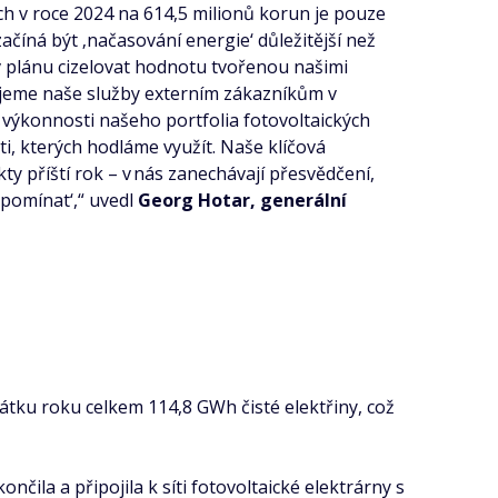
ch v roce 2024 na 614,5 milionů korun je pouze
íná být ‚načasování energie‘ důležitější než
v plánu cizelovat hodnotu tvořenou našimi
ujeme naše služby externím zákazníkům v
í výkonnosti našeho portfolia fotovoltaických
i, kterých hodláme využít. Naše klíčová
ty příští rok – v nás zanechávají přesvědčení,
zpomínat‘,“ uvedl
Georg Hotar, generální
átku roku celkem 114,8 GWh čisté elektřiny, což
končila a připojila k síti fotovoltaické elektrárny s