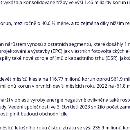
t vykázala konsolidované tržby ve výši 1,46 miliardy korun (
 korun, meziročně o 40,6 % méně, a to zejména díky nižším r
n nárůstem výnosů z ostatních segmentů, které dosáhly 1 mi
rojektování a výstavby (EPC) jak vlastních fotovoltaických e
ispěly také nové zdroje příjmů z kapacitního trhu (DSR), jak
vět měsíců klesla na 116,77 milionů korun oproti 561,9 mil
4 milionů korun v prvních devíti měsících roku 2022 na -61,8
marží v oblasti výroby energie negativně ovlivněna také r
dy. Vedení společnosti ve 3. čtvrtletí 2023 snížilo počet 
sti plnit budoucí obchodní cíle.
síců letošního roku čistou ztrátu ve výši 235,9 milionů ko