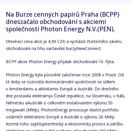
Na Burze cenných papírů Praha (BCPP)
dneszačalo obchodování s akciemi
společnosti Photon Energy N.V.(PEN).
Otevírací cena akcií je 4,90 CZK a vycházíz čtvrtečního závěru
obchodování na trhu varšavské burzyNewConnect.
BCPP akcie Photon Energy přijalak obchodování 10. října.
Photon Energy byla původně založenav roce 2008 v Praze. Od
té doby se rozrostla domezinárodní společnosti se sídlem
v Amsterdamu a aktivitamiv Evropě a Austrálii. Do dnešního
dne postavila elektrárnyv České republice, na Slovensku, v Itálii,
Německu aAustrálii o celkovém instalovaném výkonu 50
megawatt (MWp). PhotonEnergy provozuje vlastní portfolio
solárních elektrárenv Evropě a Austrálii o výkonu 26 MWp.
Kromě toho zajišťujetechnický a ekonomicky provoz a údržbu
elektráren po celém světě ovýkonu přesahujícím 180 MWp.