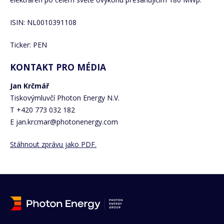
ISIN: NL0010391108
Ticker: PEN
KONTAKT PRO MÉDIA
Jan Krčmář
Tiskovýmluvčí Photon Energy N.V.
T +420 773 032 182
E jan.krcmar@photonenergy.com
Stáhnout zprávu jako PDF.