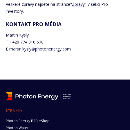
Veškeré zprávy najdete na stránce"
Zprávy
" v sekci Pro
investory.
KONTAKT PRO MÉDIA
Martin Kysly
T +420 774 810 670
E
martin.kysly@photonenergy.com
STRÁNKY
Photon Energy B2B eShop
Photon Water