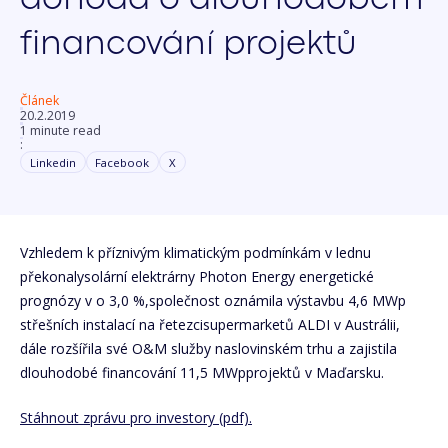
financování projektů
Článek
20.2.2019
1 minute read
:
Linkedin
Facebook
X
Vzhledem k příznivým klimatickým podmínkám v lednu
překonalysolární elektrárny Photon Energy energetické
prognózy v o 3,0 %,společnost oznámila výstavbu 4,6 MWp
střešních instalací na řetezcisupermarketů ALDI v Austrálii,
dále rozšířila své O&M služby naslovinském trhu a zajistila
dlouhodobé financování 11,5 MWpprojektů v Maďarsku.
Stáhnout zprávu pro investory (pdf).